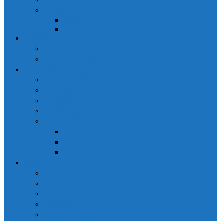
모바일
MobilePro
DM Pro
구입문의
구매안내
견적 및 제작문의
고객센터
원격지원요청
공지사항
고객자료실
고객유지보수
프로그램활용 TIP
유리관리
샤시관리
공사관리
회사소개
회사개요
조직도
회사연혁
인증서 안내
하이컴스토리