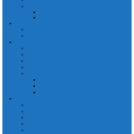
모바일
MobilePro
DM Pro
구입문의
구매안내
견적 및 제작문의
고객센터
원격지원요청
공지사항
고객자료실
고객유지보수
프로그램활용 TIP
유리관리
샤시관리
공사관리
회사소개
회사개요
조직도
회사연혁
인증서 안내
하이컴스토리