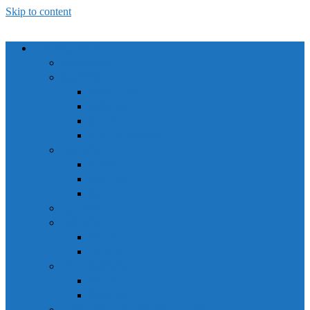
Skip to content
하이컴솔루션
커튼월S/W
유리S/W
유리Pro7S
도형Pro
재단Pro
CAD 자동주문
샤시S/W
제조Pro
샤시Pro
절단Pro
공사S/W
스텐S/W
절곡Pro
도면Pro
인사 회계S/W
인사Pro
회계Pro
프로그램사용및클라우드상품